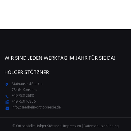
WIR SIND JEDEN WERKTAG IM JAHR FÜR SIE DA!
HOLGER STÖTZNER
Mainaustr. 48 a + b
78464 Konstanz
+49 7531 26110
+49 7531 16856
info@seerhein-orthopaedie.de
© Orthopädie Holger Stötzner |
Impressum
|
Datenschutzerklärung