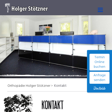
Termin
Online
buchen
Anfrage
senden
Orthopädie Holger Stötzner
Kontakt
Kontakt