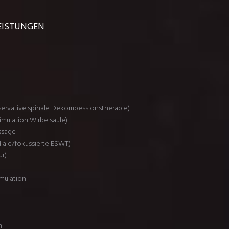
LEISTUNGEN
ervative spinale Dekompessionstherapie)
imulation Wirbelsäule)
ssage
diale/fokussierte ESWT)
ur)
mulation
m