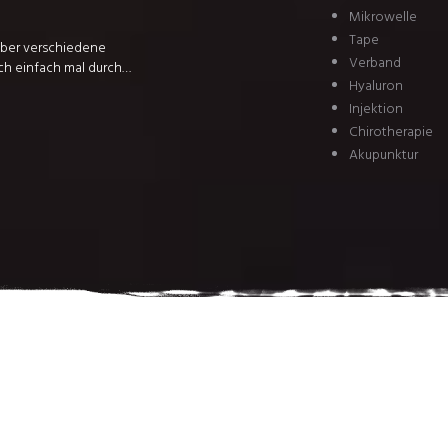
Mikrowelle
Tape
 über verschiedene
Verband
ch einfach mal durch…
Hyaluron
Injektion
Chirotherapie
Akupunktur