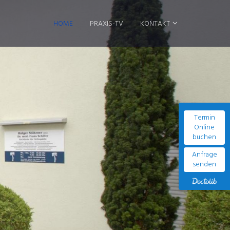
HOME
PRAXIS-TV
KONTAKT
Termin
Online
buchen
Anfrage
senden