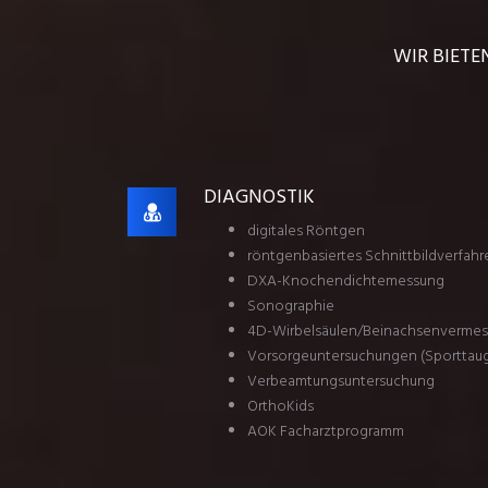
WIR BIETE
DIAGNOSTIK
digitales Röntgen
röntgenbasiertes Schnittbildverfahr
DXA-Knochendichtemessung
Sonographie
4D-Wirbelsäulen/Beinachsenverme
Vorsorgeuntersuchungen (Sporttaugl
Verbeamtungsuntersuchung
OrthoKids
AOK Facharztprogramm